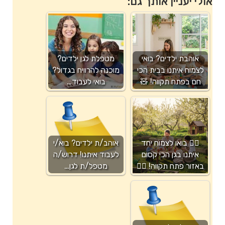
אולי יעניין אותך גם:
אוהבת ילדים? בואי
מטפלת לגן ילדים?
לצמוח איתנו בבית הכי
מוכנה להרוויח בגדול?
חם בפתח תקווה! 🧸
בואי לעבוד…
🧚‍♀️ בואו לצמוח יחד
אוהב/ת ילדים? בוא/י
איתנו בגן הכי קסום
לעבוד איתנו! דרוש/ה
באזור פתח תקווה! 🧚‍♀️
מטפל/ת לגן…