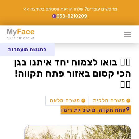
מחפשים עובדים? שלחו הודעת ווטסאפ בלחיצה >>
053-8210209
להגשת מועמדות
🧚‍♀️ בואו לצמוח יחד איתנו בגן
הכי קסום באזור פתח תקווה!
🧚‍♀️
משרה חלקית
משרה מלאה
פתח תקווה, מושב גת רימון