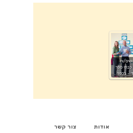
ושים/ות
לבתי ספר
ד – בכפר…
אודות
צור קשר