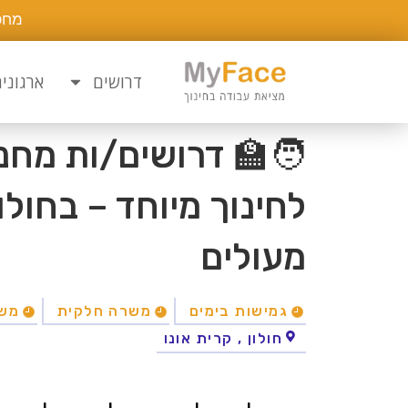
מחפ
דרושים
ארגוני
🧑‍🏫 דרושים/ות מחנ
לחינוך מיוחד – בחולון
מעולים
גמישות בימים
משרה חלקית
מש
חולון , קרית אונו