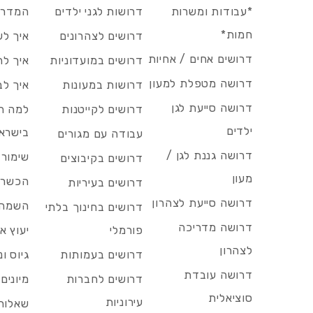
*עבודות ומשרות
דרושות לגני ילדים
המדריך
חמות*
דרושים לצהרונים
איך לש
דרושים אחים / אחיות
דרושים במועדוניות
איך לה
דרושה מטפלת למעון
דרושות במעונות
איך לב
דרושה סייעת לגן
דרושים לקייטנות
למה הד
ילדים
בישרא
עבודה עם מגורים
דרושה גננת לגן /
שימור 
דרושים בקיבוצים
מעון
הכשרות
דרושים בעיריות
דרושה סייעת לצהרון
השמה 
דרושים בחינוך בלתי
דרושה מדריכה
פורמלי
יעוץ אר
לצהרון
דרושים בעמותות
גיוס ו
דרושה עובדת
דרושים לחברות
מיונים
סוציאלית
עירוניות
שאלות 