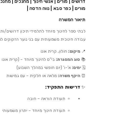
דרושים | מורים | אנשי חינוך | מחנכים | מחנכ
מורים | כפר סבא | נווה הדסה |
תיאור המשרה
לבתי ספר לחינוך מיוחד לתלמידי תיכון דרושים/ות 
עבודה חינוכית משמעותית עם בני נוער הזקוקים ל
📍
מיקום:
חולון, קרית אונו
📚
סוג המסגרת:
בי”ס לחינוך מיוחד – (קרית אונו בי
🗓️
ימים:
א’-ו’ (יום חופשי במהלך השבוע)
⏰
היקף משרה:
מלאה או חלקית – עם גמישות
✨
דרישות התפקיד:
תעודת הוראה – חובה
תעודת חינוך מיוחד – יתרון משמעותי