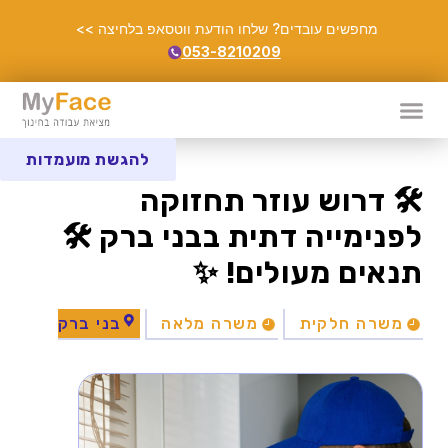
מחפשים עובדים? שלחו הודעת ווטסאפ בלחיצה >>
053-8210209
להגשת מועמדות
🛠️ דרוש עוזר תחזוקה
לפנימייה דתית בבני ברק 🛠️
תנאים מעולים! ✨
משרה חלקית
משרה מלאה
בני ברק