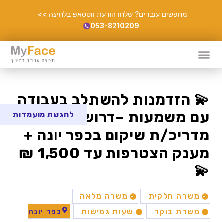
מחפשים עובדים? שלחו הודעת ווטסאפ בלחיצה >>
053-8210209
💫 הזדמנות להשתלב בעבודה
עם משמעות –דרוש/ה
להגשת מועמדות
מדריכ/ת שיקום בכפר יונה +
מענק הצטרפות עד 1,500 ₪
💫
משרה חלקית
משרה מלאה
משרת בוקר
שעות גמישות
כפר יונה