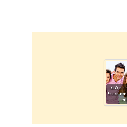
כים לחוגי
טנת חנוכה!
ות…