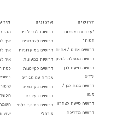
דרושים
ארגונים
מידע
*עבודות ומשרות
דרושות לגני ילדים
המדריך
חמות*
דרושים לצהרונים
איך לש
דרושים אחים / אחיות
דרושים במועדוניות
איך לה
דרושה מטפלת למעון
דרושות במעונות
איך לב
דרושה סייעת לגן
דרושים לקייטנות
למה הד
ילדים
בישרא
עבודה עם מגורים
דרושה גננת לגן /
שימור 
דרושים בקיבוצים
מעון
הכשרות
דרושים בעיריות
דרושה סייעת לצהרון
השמה 
דרושים בחינוך בלתי
דרושה מדריכה
פורמלי
יעוץ אר