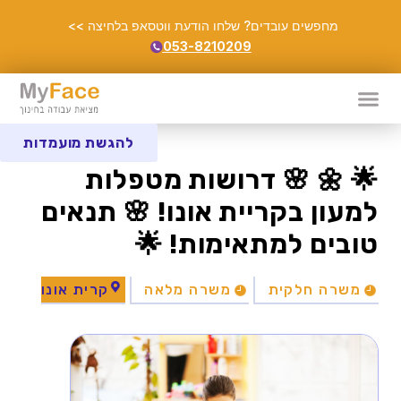
מחפשים עובדים? שלחו הודעת ווטסאפ בלחיצה >>
053-8210209
להגשת מועמדות
🌟 🌼 🌸 דרושות מטפלות
למעון בקריית אונו! 🌸 תנאים
טובים למתאימות! 🌟
משרה חלקית
משרה מלאה
קרית אונו