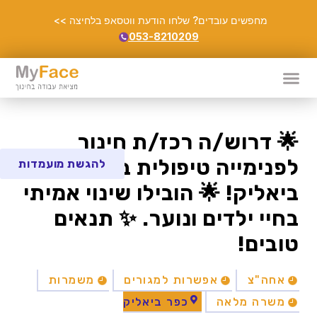
מחפשים עובדים? שלחו הודעת ווטסאפ בלחיצה >>
053-8210209
🌟 דרוש/ה רכז/ת חינוך
לפנימייה טיפולית בכפר
להגשת מועמדות
ביאליק! 🌟 הובילו שינוי אמיתי
בחיי ילדים ונוער. ✨ תנאים
טובים!
אחה"צ
אפשרות למגורים
משמרות
משרה מלאה
כפר ביאליק