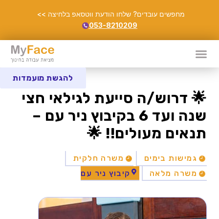
מחפשים עובדים? שלחו הודעת ווטסאפ בלחיצה >>
053-8210209
להגשת מועמדות
🌟 דרוש/ה סייעת לגילאי חצי
שנה ועד 6 בקיבוץ ניר עם –
תנאים מעולים!! 🌟
גמישות בימים
משרה חלקית
משרה מלאה
קיבוץ ניר עם