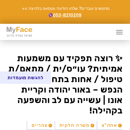
מחפשים עובדים? שלחו הודעת ווטסאפ בלחיצה >>
053-8210209
✨ רוצה תפקיד עם משמעות
אמיתית? עו״ס/ית / מתאם/ת
טיפול / אחות בתחום בריאות
להגשת מועמדות
הנפש – באור יהודה וקריית
אונו | עשייה עם לב והשפעה
בקהילה!
אחה"צ
משרה חלקית
צהריים