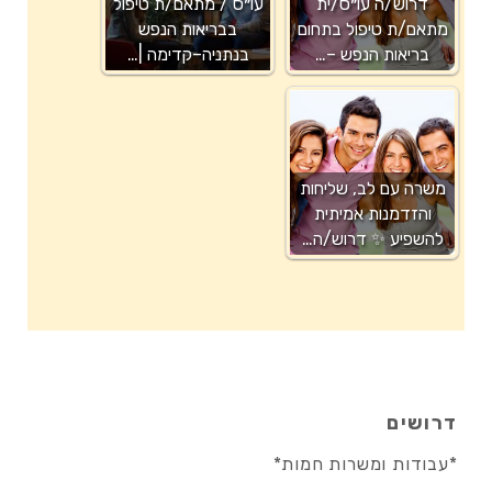
דרוש/ה עו״ס/ית
עו״ס / מתאם/ת טיפול
מתאם/ת טיפול בתחום
בבריאות הנפש
בריאות הנפש –…
בנתניה–קדימה |…
משרה עם לב, שליחות
והזדמנות אמיתית
להשפיע ✨ דרוש/ה…
דרושים
*עבודות ומשרות חמות*