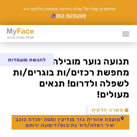
מחפשים עובדים? שלחו הודעת ווטסאפ בלחיצה >>
053-8210209
תנועה נוער מובילה בתחומה,
להגשת מועמדות
מחפשת רכזים/ות בוגרים/ות
לשפלה ולדרום! תנאים
מעולים!
משרה חלקית
מועצה אזורית גזר מודיעין ומטה יהודה כוכב
יאיר רמלה/לוד נתיבות/דימונה ירוחם