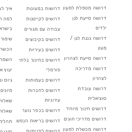
דרושה מטפלת למעון
דרושות במעונות
איך לב
דרושה סייעת לגן
דרושים לקייטנות
למה הד
ילדים
בישרא
עבודה עם מגורים
דרושה גננת לגן /
שימור 
דרושים בקיבוצים
מעון
הכשרות
דרושים בעיריות
דרושה סייעת לצהרון
השמה 
דרושים בחינוך בלתי
דרושה מדריכה
פורמלי
יעוץ אר
לצהרון
דרושים בעמותות
גיוס ו
דרושה עובדת
דרושים לחברות
מיונים
סוציאלית
עירוניות
שאלות 
דרושים חינוך מיוחד
דרושים בכפר נוער
שאלות 
דרושים מדריכי חוגים
דרושים בריאות הנפש
תהליך 
דרושה מבשלת למעון
דרושים לפנימיות
סוגי ה