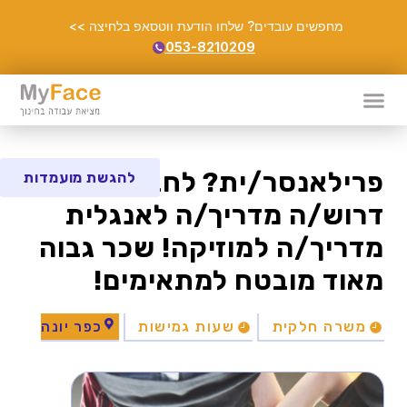
מחפשים עובדים? שלחו הודעת ווטסאפ בלחיצה >>
053-8210209
פרילאנסר/ית? לחברתנו
להגשת מועמדות
דרוש/ה מדריך/ה לאנגלית
מדריך/ה למוזיקה! שכר גבוה
מאוד מובטח למתאימים!
משרה חלקית
שעות גמישות
כפר יונה