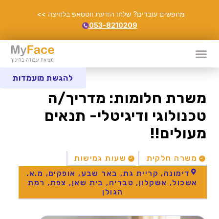
מחפשים עובדים? שלחו הודעת ווטסאפ בלחיצה >>
053-8210209
להגשת מועמדות
משרת חלומות: מדריך/ה
טכנולוגי ודיגיטלי- תנאים
מעולים!!
משרה חלקית
שעות גמישות
דימונה, קריית גת, באר שבע, אופקים, מ.א.
אשכול, אשקלון, טבריה, בית שאן, צפת, רמת
הגולן