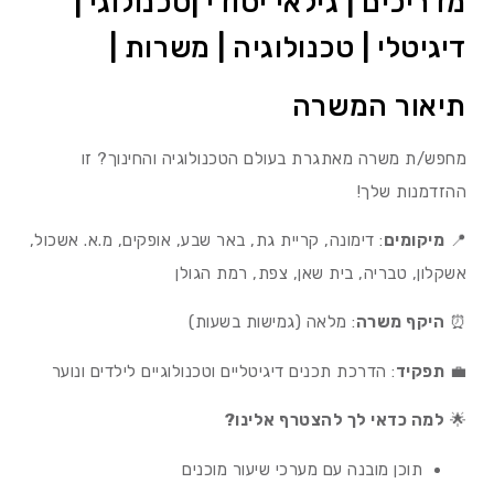
מדריכים | גילאי יסודי |טכנולוגי |
דיגיטלי | טכנולוגיה | משרות |
תיאור המשרה
מחפש/ת משרה מאתגרת בעולם הטכנולוגיה והחינוך? זו
ההזדמנות שלך!
📍
מיקומים
: דימונה, קריית גת, באר שבע, אופקים, מ.א. אשכול,
אשקלון, טבריה, בית שאן, צפת, רמת הגולן
⏰
היקף משרה
: מלאה (גמישות בשעות)
💼
תפקיד
: הדרכת תכנים דיגיטליים וטכנולוגיים לילדים ונוער
🌟
למה כדאי לך להצטרף אלינו?
תוכן מובנה עם מערכי שיעור מוכנים