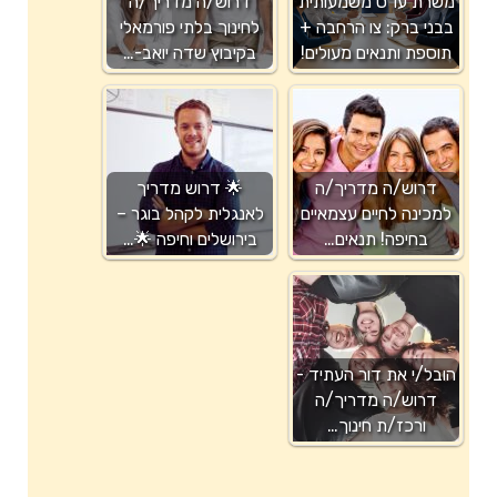
משרת עו"ס משמעותית
דרוש/ה מדריך/ה
בבני ברק: צו הרחבה +
לחינוך בלתי פורמאלי
תוספת ותנאים מעולים!
בקיבוץ שדה יואב-…
דרוש/ה מדריך/ה
🌟 דרוש מדריך
למכינה לחיים עצמאיים
לאנגלית לקהל בוגר –
בחיפה! תנאים…
בירושלים וחיפה 🌟…
הובל/י את דור העתיד -
דרוש/ה מדריך/ה
ורכז/ת חינוך…