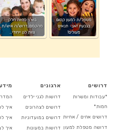
מטפל/ת למעון קסום
בוא/י להיות חלק
בגבעת זאב- תנאים
מהקסם: דרוש/ה איש/ת
מעולים!
צוות לגן ייחודי…
דרושים
ארגונים
מידע
*עבודות ומשרות
דרושות לגני ילדים
המדריך
חמות*
דרושים לצהרונים
איך לש
דרושים אחים / אחיות
דרושים במועדוניות
איך לה
דרושה מטפלת למעון
דרושות במעונות
איך לב