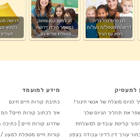
לגן פרטי בהרצליה
👶 למעון קטן ומתוק
דרושה מנה
דרוש/ה מטפל/ת בעל/ת
במשמר הירדן דרושה
בקיבוץ יבנ
ניסיון עם הגיל…
מטפלת שהיא גם…
מעולים 
 למעסיק
מידע למועמד
 לגיוס מוצלח של אנשי חינוך!
כתיבת קורות חיים חינם
פר את תהליך הגיוס שלך
איך לכתוב קורות חיים? המ
פוך קליטת עובדים למוצלחת
שדרוג קורות חיים | כתיבה 
חור עורך דין לדיני עבודה בצפון
קורות חיים מטפלת למעון / 