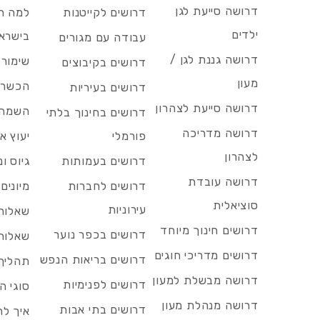
דרושה סייעת לגן
דרושים לקייטנות
למה הד
ילדים
בישרא
עבודה עם מגורים
דרושה גננת לגן /
שימור 
דרושים בקיבוצים
מעון
הכשרות
דרושים בעיריות
דרושה סייעת לצהרון
השמה 
דרושים בחינוך בלתי
דרושה מדריכה
פורמלי
יעוץ אר
לצהרון
דרושים בעמותות
גיוס ו
דרושה עובדת
דרושים לחברות
מיונים
סוציאלית
עירוניות
שאלות 
דרושים חינוך מיוחד
דרושים בכפר נוער
שאלות 
דרושים מדריכי חוגים
דרושים בריאות הנפש
תהליך 
דרושה מבשלת למעון
דרושים לפנימיות
סוגי ה
דרושה מנהלת מעון
דרושים בתי אבות
איך לח