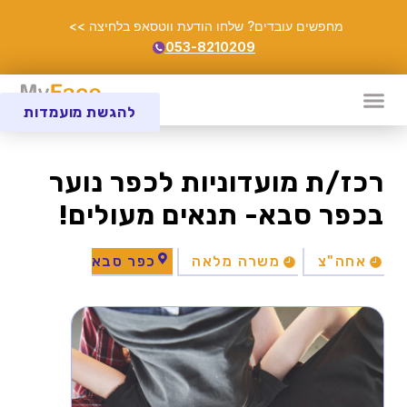
מחפשים עובדים? שלחו הודעת ווטסאפ בלחיצה >>
053-8210209
להגשת מועמדות
רכז/ת מועדוניות לכפר נוער
בכפר סבא- תנאים מעולים!
אחה"צ
משרה מלאה
כפר סבא