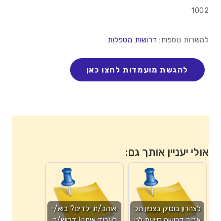
1002
למשרות נוספות:
דרושות מטפלות
אולי יעניין אותך גם:
לצהרון בוטיק בצפון תל
אוהב/ת ילדים? בוא/י
אביב דרושה סייעת לגן
לעבוד איתנו! דרוש/ה