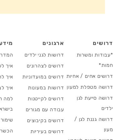
דרושים
ארגונים
מידע
*עבודות ומשרות
דרושות לגני ילדים
המדריך
חמות*
דרושים לצהרונים
איך לש
דרושים אחים / אחיות
דרושים במועדוניות
איך לה
דרושה מטפלת למעון
דרושות במעונות
איך לב
דרושה סייעת לגן
דרושים לקייטנות
למה הד
ילדים
בישרא
עבודה עם מגורים
דרושה גננת לגן /
שימור 
דרושים בקיבוצים
מעון
הכשרות
דרושים בעיריות