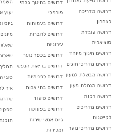
דרושה סייעת לצהרון
השמה 
דרושים בחינוך בלתי
דרושה מדריכה
פורמלי
יעוץ אר
לצהרון
דרושים בעמותות
גיוס ו
דרושה עובדת
דרושים לחברות
מיונים
סוציאלית
עירוניות
שאלות 
דרושים חינוך מיוחד
דרושים בכפר נוער
שאלות 
דרושים מדריכי חוגים
דרושים בריאות הנפש
תהליך 
דרושה מבשלת למעון
דרושים לפנימיות
סוגי ה
דרושה מנהלת מעון
דרושים בתי אבות
איך לח
דרושה רכזת
דרושים סיעוד
שדרוג 
דרושים מדריכים
דרושים בפעוטון
ספקים 
לקייטנות
גיוס אנשי שירות
תוכנת 
דרושים מדריכי נוער
ומכירות