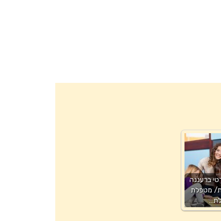
רטי ברעננה
ת/ מטפלת
לת…