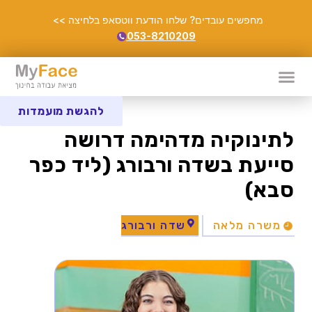
מחפשים עובדים? שלחו הודעת ווטסאפ בלחיצה >>
053-8210209
להגשת מועמדות
לתינוקיה מדהימה דרושה
סייעת בשדה ורבורג (ליד כפר
סבא)
משרה מלאה
שדה ורבורג