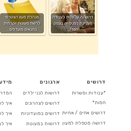
דרוש/ה עו"ס/ית לעבודה
מנהלת מעון הצטרפי
מעניינת בפנימייה בעמק
לרשת מעונות יוקרתית
חפר!…
בתנאים מועדפים…
דרושים
ארגונים
מידע
*עבודות ומשרות
דרושות לגני ילדים
המדריך
חמות*
דרושים לצהרונים
איך לש
דרושים אחים / אחיות
דרושים במועדוניות
איך לה
דרושה מטפלת למעון
דרושות במעונות
איך לב