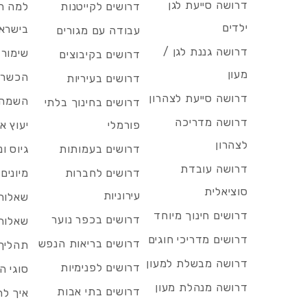
דרושה סייעת לגן
דרושים לקייטנות
למה הד
ילדים
בישרא
עבודה עם מגורים
דרושה גננת לגן /
שימור 
דרושים בקיבוצים
מעון
הכשרות
דרושים בעיריות
דרושה סייעת לצהרון
השמה 
דרושים בחינוך בלתי
דרושה מדריכה
פורמלי
יעוץ אר
לצהרון
דרושים בעמותות
גיוס ו
דרושה עובדת
דרושים לחברות
מיונים
סוציאלית
עירוניות
שאלות 
דרושים חינוך מיוחד
דרושים בכפר נוער
שאלות 
דרושים מדריכי חוגים
דרושים בריאות הנפש
תהליך 
דרושה מבשלת למעון
דרושים לפנימיות
סוגי ה
דרושה מנהלת מעון
דרושים בתי אבות
איך לח