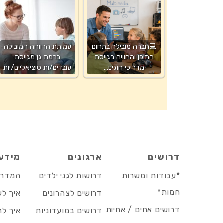
💻חברה מובילה בתחום
עמותת הרווחה המובילה
התוכן והחוויה מגייסת
ברמת גן מגייסת
מדריכי חוגים…
עובדים/ות סוציאליים/יות
דרושים
ארגונים
מידע
*עבודות ומשרות
דרושות לגני ילדים
המדריך
חמות*
דרושים לצהרונים
איך לש
דרושים אחים / אחיות
דרושים במועדוניות
איך לה