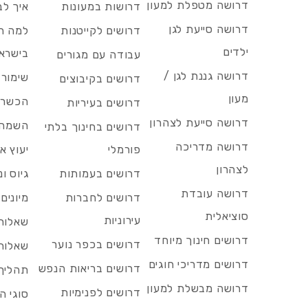
דרושה מטפלת למעון
דרושות במעונות
איך לב
דרושה סייעת לגן
דרושים לקייטנות
למה הד
ילדים
בישרא
עבודה עם מגורים
דרושה גננת לגן /
שימור 
דרושים בקיבוצים
מעון
הכשרות
דרושים בעיריות
דרושה סייעת לצהרון
השמה 
דרושים בחינוך בלתי
דרושה מדריכה
פורמלי
יעוץ אר
לצהרון
דרושים בעמותות
גיוס ו
דרושה עובדת
דרושים לחברות
מיונים
סוציאלית
עירוניות
שאלות 
דרושים חינוך מיוחד
דרושים בכפר נוער
שאלות 
דרושים מדריכי חוגים
דרושים בריאות הנפש
תהליך 
דרושה מבשלת למעון
דרושים לפנימיות
סוגי ה