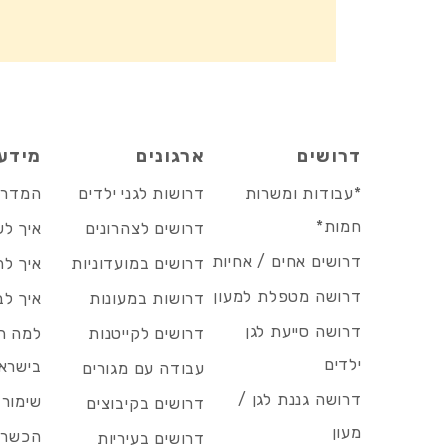
דרושים
ארגונים
מידע
*עבודות ומשרות
דרושות לגני ילדים
המדריך
חמות*
דרושים לצהרונים
איך לש
דרושים אחים / אחיות
דרושים במועדוניות
איך לה
דרושה מטפלת למעון
דרושות במעונות
איך לב
דרושה סייעת לגן
דרושים לקייטנות
למה הד
ילדים
בישרא
עבודה עם מגורים
דרושה גננת לגן /
שימור 
דרושים בקיבוצים
מעון
הכשרות
דרושים בעיריות