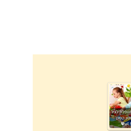
טפלת לגיל
ון קסום
 👶💖…