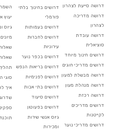
דרושה סייעת לצהרון
השמה 
דרושים בחינוך בלתי
דרושה מדריכה
פורמלי
יעוץ אר
לצהרון
דרושים בעמותות
גיוס ו
דרושה עובדת
דרושים לחברות
מיונים
סוציאלית
עירוניות
שאלות 
דרושים חינוך מיוחד
דרושים בכפר נוער
שאלות 
דרושים מדריכי חוגים
דרושים בריאות הנפש
תהליך 
דרושה מבשלת למעון
דרושים לפנימיות
סוגי ה
דרושה מנהלת מעון
דרושים בתי אבות
איך לח
דרושה רכזת
דרושים סיעוד
שדרוג 
דרושים מדריכים
דרושים בפעוטון
ספקים 
לקייטנות
גיוס אנשי שירות
תוכנת 
דרושים מדריכי נוער
ומכירות