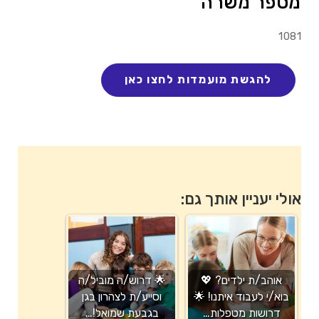
מספר משרה
1081
אולי יעניין אותך גם:
אוהב/ת ילדים? 💖
🌟 דרוש/ה מוביל/ה
בוא/י לעבוד איתנו! 🌟
וסייע/ת לצהרון בגן
דרושות מטפלות…
בגבעת שמואל!…