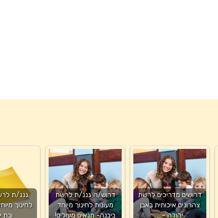
דרושים מדריכים לרשת
דרוש/ה גננ/ת לרשת
גננ/ת לרש
צהרונים איכותית באבן
מעונות לחינוך מיוחד
לחינוך מיוח
יהודה –…
ביבנה- תנאים מעולים!
ובת י