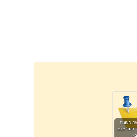
ת מעונות
ד לתל אביב
ם-…