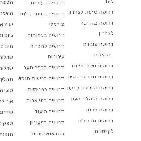
מעון
הכשרות
דרושים בעיריות
דרושה סייעת לצהרון
השמה 
דרושים בחינוך בלתי
דרושה מדריכה
פורמלי
יעוץ אר
לצהרון
דרושים בעמותות
גיוס ו
דרושה עובדת
דרושים לחברות
מיונים
סוציאלית
עירוניות
שאלות 
דרושים חינוך מיוחד
דרושים בכפר נוער
שאלות 
דרושים מדריכי חוגים
דרושים בריאות הנפש
תהליך 
דרושה מבשלת למעון
דרושים לפנימיות
סוגי ה
דרושה מנהלת מעון
דרושים בתי אבות
איך לח
דרושה רכזת
דרושים סיעוד
שדרוג 
דרושים מדריכים
דרושים בפעוטון
ספקים 
לקייטנות
גיוס אנשי שירות
תוכנת 