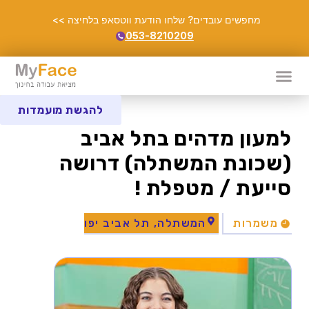
מחפשים עובדים? שלחו הודעת ווטסאפ בלחיצה >>
053-8210209
להגשת מועמדות
למעון מדהים בתל אביב
(שכונת המשתלה) דרושה
סייעת / מטפלת !
משמרות
המשתלה, תל אביב יפו‭