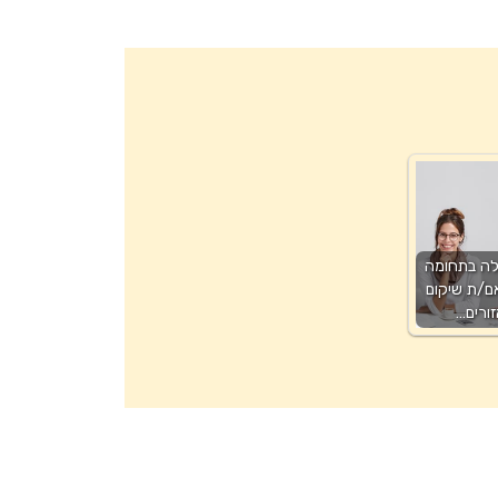
לה בתחומה
ם/ת שיקום
ורים…