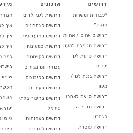
דרושים
ארגונים
מידע
*עבודות ומשרות
דרושות לגני ילדים
המדריך
חמות*
דרושים לצהרונים
איך לש
דרושים אחים / אחיות
דרושים במועדוניות
איך לה
דרושה מטפלת למעון
דרושות במעונות
איך לב
דרושה סייעת לגן
דרושים לקייטנות
למה הד
ילדים
בישרא
עבודה עם מגורים
דרושה גננת לגן /
שימור 
דרושים בקיבוצים
מעון
הכשרות
דרושים בעיריות
דרושה סייעת לצהרון
השמה 
דרושים בחינוך בלתי
דרושה מדריכה
פורמלי
יעוץ אר
לצהרון
דרושים בעמותות
גיוס ו
דרושה עובדת
דרושים לחברות
מיונים