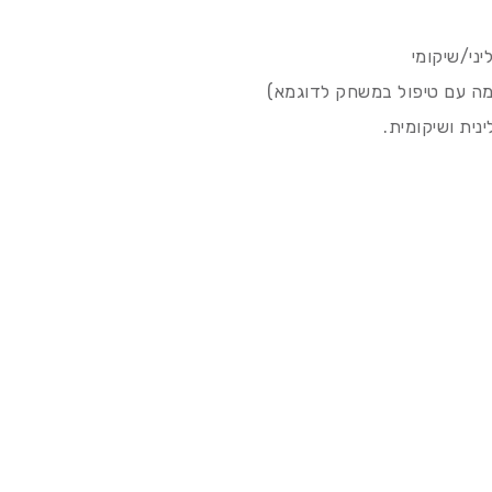
יני/שיקומי
רמה עם טיפול במשחק לדוגמא)
נית ושיקומית.