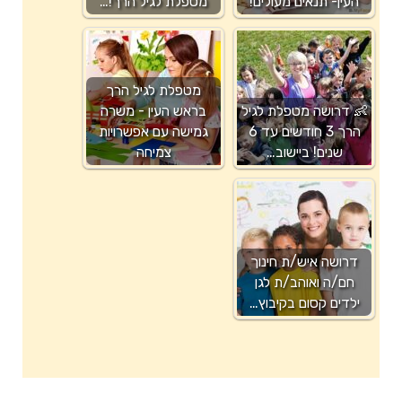
העין- תנאים מעולים!
מטפלת לגיל הרך!…
מטפלת לגיל הרך
👶 דרושה מטפלת לגיל
בראש העין - משרה
הרך 3 חודשים עד 6
גמישה עם אפשרויות
שנים! ביישוב…
צמיחה
דרושה איש/ת חינוך
חם/ה ואוהב/ת לגן
ילדים קסום בקיבוץ…