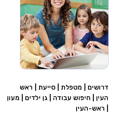
דרושים | מטפלת | סייעת | ראש
העין | חיפוש עבודה | גן ילדים | מעון
| ראש-העין