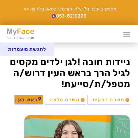
מחפשים עובדים? שלחו הודעת ווטסאפ בלחיצה >>
053-8210209
להגשת מועמדות
ניידות חובה !לגן ילדים מקסים
לגיל הרך בראש העין דרוש/ה
מטפל/ת/סייעת!
משרה חלקית
משרה מלאה
ראש העין