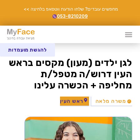
מחפשים עובדים? שלחו הודעת ווטסאפ בלחיצה >>
053-8210209
להגשת מועמדות
לגן ילדים (מעון) מקסים בראש
העין דרוש/ה מטפל/ת
מחליפה + הכשרה עלינו
משרה מלאה
ראש העין