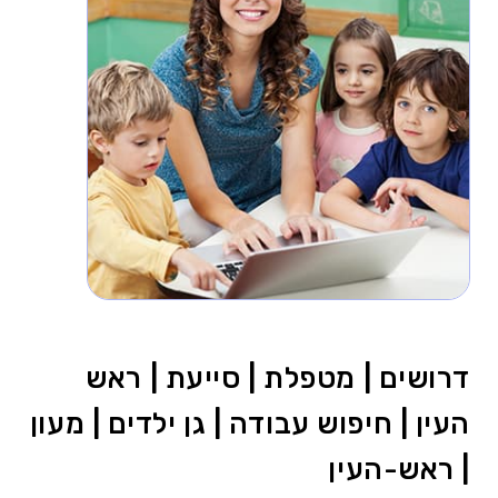
דרושים | מטפלת | סייעת | ראש
העין | חיפוש עבודה | גן ילדים | מעון
| ראש-העין