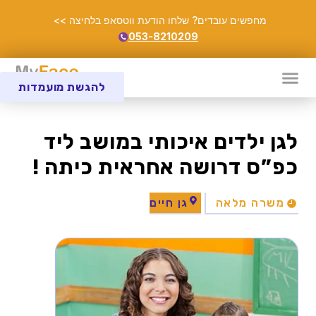
מחפשים עובדים? שלחו הודעת ווטסאפ בלחיצה >>
053-8210209
להגשת מועמדות
לגן ילדים איכותי במושב ליד
כפ”ס דרושה אחראית כיתה !
משרה מלאה
גן חיים