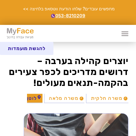
מחפשים עובדים? שלחו הודעת ווטסאפ בלחיצה >>
053-8210209
להגשת מועמדות
יוצרים קהילה בערבה –
דרושים מדריכים לכפר צעירים
בהקמה-תנאים מעולים!
משרה חלקית
משרה מלאה
לוטן