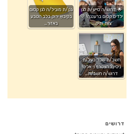
🌟 דרוש/ה סייע/ת לגן
גנן/ת מוביל/ה לגן קסום
ילדים קסום ברעננה! 💛
בקיבוץ ירוק בלב הטבע
צוות ותיק,…
באזור…
חשב/ת שכר בעל/ת
ניסיון? הצטרף/י אלינו!
דרוש/ה חשב/ת…
דרושים