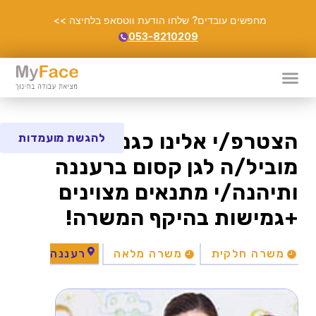
מחפשים עובדים? שלחו הודעת ווטסאפ בלחיצה >>
053-8210209
הצטרפ/י אלינו כגננ/ת
להגשת מועמדות
מוביל/ה לגן קסום ברעננה
ותיהנה/י מתנאים מצוינים
+גמישות בהיקף המשרה!
משרה חלקית
משרה מלאה
רעננה