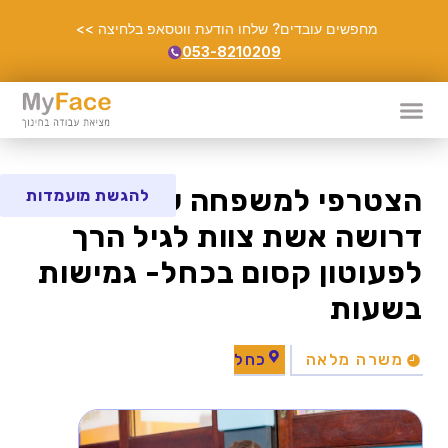
מחפשים עובדים? שלחו הודעת ווטסאפ בלחיצה >>
053-8210209
הצטרפי למשפחה שלנו!
להגשת מועמדות
דרושה אשת צוות לגיל הרך
לפעוטון קסום בכחל- גמישות
בשעות
משרה מלאה
כחל