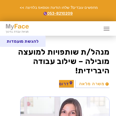
מחפשים עובדים? שלחו הודעת ווטסאפ בלחיצה >>
053-8210209
להגשת מועמדות
מנהל/ת שותפויות למועצה
מובילה – שילוב עבודה
היברידית!
משרה מלאה
דרום