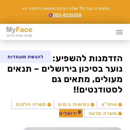
מחפשים עובדים? שלחו הודעת ווטסאפ בלחיצה >>
053-8210209
הזדמנות להשפיע: מדריכי/ות
להגשת מועמדות
נוער בסיכון בירושלים – תנאים
מעולים, מתאים גם
לסטודנטים!!
אחה"צ
גמישות בימים
משרה חלקית
משרה מלאה
ירושלים