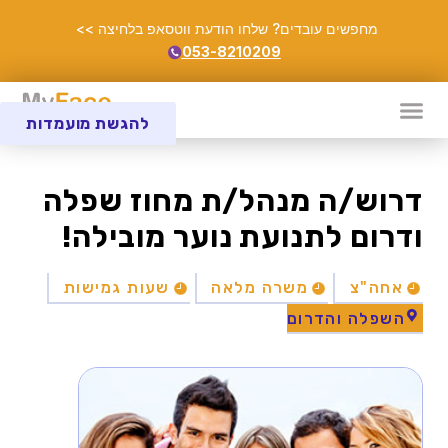
מחפשים עובדים? שלחו הודעת ווטסאפ בלחיצה >>
053-8210209
להגשת מועמדות
דרוש/ה מנהל/ת מחוז שפלה
ודרום לתנועת נוער מובילה!
אחה"צ
משרה מלאה
שעות גמישות
השפלה והדרום