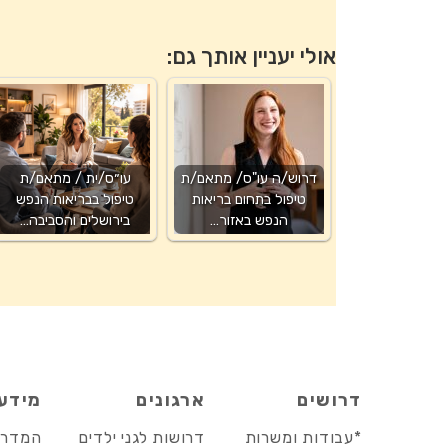
אולי יעניין אותך גם:
דרוש/ה עו"ס/ מתאם/ת
עו״ס/ית / מתאם/ת
טיפול בתחום בריאות
טיפול בבריאות הנפש
הנפש באזור…
בירושלים והסביבה…
דרושים
ארגונים
מידע
*עבודות ומשרות
דרושות לגני ילדים
המדריך