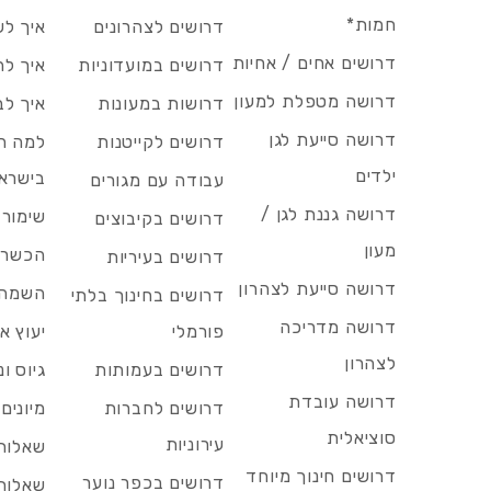
חמות*
דרושים לצהרונים
איך לש
דרושים אחים / אחיות
דרושים במועדוניות
איך לה
דרושה מטפלת למעון
דרושות במעונות
איך לב
דרושה סייעת לגן
דרושים לקייטנות
למה הד
ילדים
בישרא
עבודה עם מגורים
דרושה גננת לגן /
שימור 
דרושים בקיבוצים
מעון
הכשרות
דרושים בעיריות
דרושה סייעת לצהרון
השמה 
דרושים בחינוך בלתי
דרושה מדריכה
פורמלי
יעוץ אר
לצהרון
דרושים בעמותות
גיוס ו
דרושה עובדת
דרושים לחברות
מיונים
סוציאלית
עירוניות
שאלות 
דרושים חינוך מיוחד
דרושים בכפר נוער
שאלות 