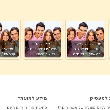
משרה עם לב, שליחות
דרוש/ה עו״ס/ית
✨ רוצה ת
והזדמנות אמיתית
מתאם/ת טיפול בתחום
משמעות א
להשפיע ✨ דרוש/ה…
בריאות הנפש –…
עו״ס/ית /
 למעסיק
מידע למועמד
 לגיוס מוצלח של אנשי חינוך!
כתיבת קורות חיים חינם