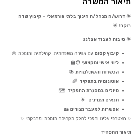
תיאור המשרה
🌟
דרוש/ה מנהל/ת חינוך בלתי פורמאלי – קיבוץ שדה
בוקר!
🌟
🌟
סיבות לעבוד אצלנו:
קיבוץ קסום
עם אווירה משפחתית, קהילתית ותומכת 🌼
ליווי אישי ומקצועי
🧑‍🏫
הכשרות והשתלמויות
📚
אוטונומיה בתפקיד
🌈
טיולים במסגרת התפקיד
🗺️
תנאים מצוינים
🌟
אפשרות למעבר מגורים
🏡
✨ הצטרפי אלינו והפכי לחלק מקהילה תומכת ומחבקת! ✨
תיאור התפקיד