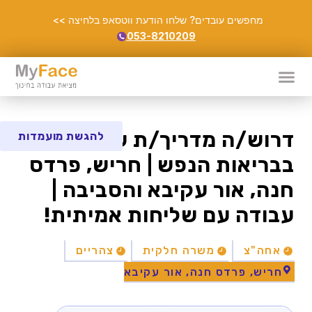
מחפשים עובדים? שלחו הודעת ווטסאפ בלחיצה >>
053-8210209
דרוש/ה מדריך/ת שיקום
להגשת מועמדות
בבריאות הנפש | חריש, פרדס
חנה, אור עקיבא והסביבה |
עבודה עם שליחות אמיתית!
אחה"צ
משרה חלקית
צהריים
חריש, פרדס חנה, אור עקיבא