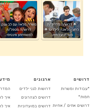
🌟 דרוש/ה מדריך/ת
משרה מלאה עם לב ענק:
לחוגי מלאכה לילדים! 🌟
דרוש/ה מטפל/ת
משרה יצירתית…
למשפחתון אינטימי…
דרושים
ארגונים
מידע
*עבודות ומשרות
דרושות לגני ילדים
המדריך
חמות*
דרושים לצהרונים
איך לש
דרושים אחים / אחיות
דרושים במועדוניות
איך לה