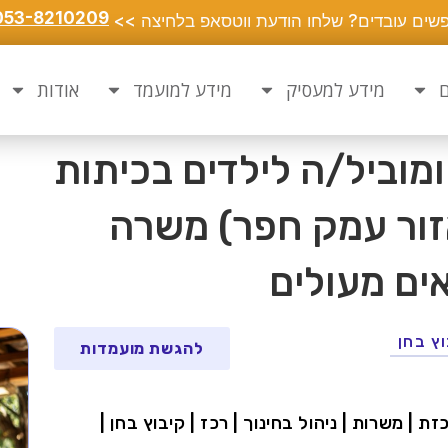
053-8210209
שים עובדים? שלחו הודעת ווטסאפ בלחיצה >>
ם
מידע למעסיק
מידע למועמד
אודות
מוביל/ה לילדים בכיתות
(אזור עמק חפר) משרה
ים מעולים
ץ בחן
להגשת מועמדות
ת | משרות | ניהול בחינוך | רכז | קיבוץ בחן |