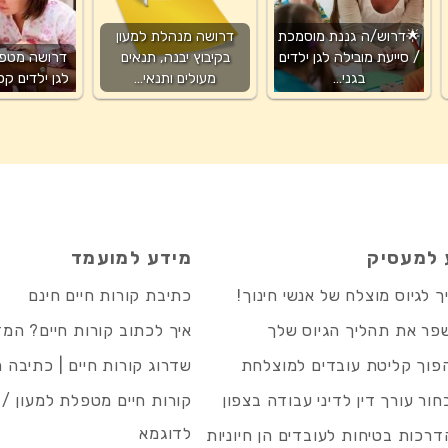
🌟דרוש/ה גננת מוסמכת
דרושה מנהלת למעון
/ סייעת מובילה לגן ילדים
בקיבוץ יבנה, תנאים
דרושה מטפל
בגני…
מעולים ותנאי…
לגן ילדים קס
 למעסיק
מידע למועמד
 לגיוס מוצלח של אנשי חינוך!
כתיבת קורות חיים חינם
פר את תהליך הגיוס שלך
איך לכתוב קורות חיים? המ
פוך קליטת עובדים למוצלחת
שדרוג קורות חיים | כתיבה 
חור עורך דין לדיני עבודה בצפון
קורות חיים מטפלת למעון / 
לדוגמא
רכות בטיחות לעובדים הן חיוניות