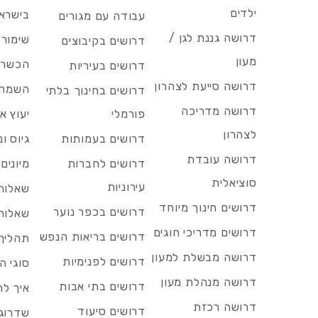
ילדים
בישרא
עבודה עם מגורים
דרושה גננת לגן /
שימור 
דרושים בקיבוצים
מעון
הכשרות
דרושים בעיריות
דרושה סייעת לצהרון
השמה 
דרושים בחינוך בלתי
דרושה מדריכה
פורמלי
יעוץ אר
לצהרון
דרושים בעמותות
גיוס ו
דרושה עובדת
דרושים לחברות
מיונים
סוציאלית
עירוניות
שאלות 
דרושים חינוך מיוחד
דרושים בכפר נוער
שאלות 
דרושים מדריכי חוגים
דרושים בריאות הנפש
תהליך 
דרושה מבשלת למעון
דרושים לפנימיות
סוגי ה
דרושה מנהלת מעון
דרושים בתי אבות
איך לח
דרושה רכזת
דרושים סיעוד
שדרוג 