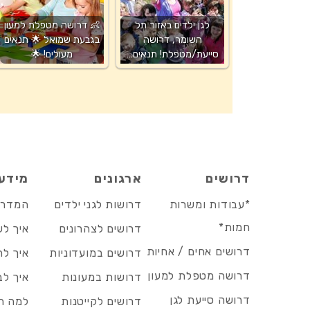
לגן ילדים באזור תל
👶 דרושה מטפלת למעון
השומר, דרושה
בגבעת שמואל 🌟 תנאים
סייעת/מטפלת! תנאים…
מעולים! 🌟
דרושים
ארגונים
מידע
*עבודות ומשרות
דרושות לגני ילדים
המדריך
חמות*
דרושים לצהרונים
איך לש
דרושים אחים / אחיות
דרושים במועדוניות
איך לה
דרושה מטפלת למעון
דרושות במעונות
איך לב
דרושה סייעת לגן
דרושים לקייטנות
למה הד