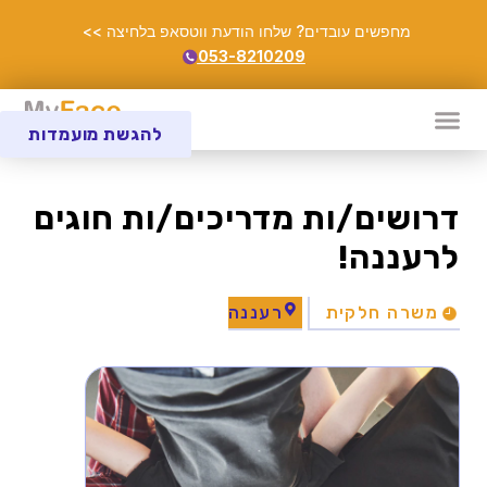
מחפשים עובדים? שלחו הודעת ווטסאפ בלחיצה >>
053-8210209
להגשת מועמדות
דרושים/ות מדריכים/ות חוגים
לרעננה!
משרה חלקית
רעננה