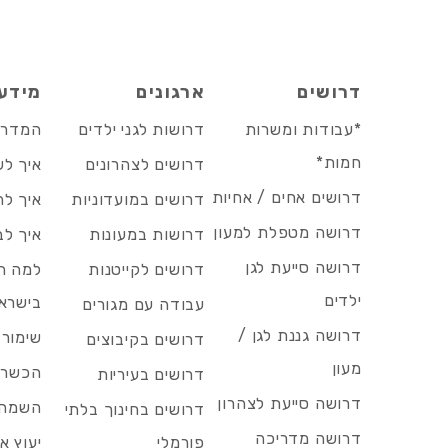
דרושים
ארגונים
מידע
*עבודות ומשרות
דרושות לגני ילדים
המדריך
חמות*
דרושים לצהרונים
איך לש
דרושים אחים / אחיות
דרושים במועדוניות
איך לה
דרושה מטפלת למעון
דרושות במעונות
איך לב
דרושה סייעת לגן
דרושים לקייטנות
למה הד
ילדים
בישרא
עבודה עם מגורים
דרושה גננת לגן /
שימור 
דרושים בקיבוצים
מעון
הכשרות
דרושים בעיריות
דרושה סייעת לצהרון
השמה 
דרושים בחינוך בלתי
דרושה מדריכה
פורמלי
יעוץ אר