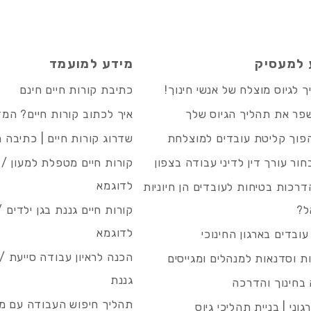
 למעסיק
מידע למועמד
 לגיוס מוצלח של אנשי חינוך!
כתיבת קורות חיים חינם
פר את תהליך הגיוס שלך
איך לכתוב קורות חיים? המ
פוך קליטת עובדים למוצלחת
שדרוג קורות חיים | כתיבה 
חור עורך דין לדיני עבודה בצפון
קורות חיים מטפלת למעון / 
לדוגמא
רכות בטיחות לעובדים הן חיוניות
ל?
קורות חיים גננת בגן ילדים /
לדוגמא
עובדים בארגון החינוכי
הכנה לראיון עבודה סייעת 
 וסדנאות למנהלים ומגייסים
גננת
בחינוך והדרכה
תהליך חיפוש העבודה עם מיי
גוני | בניית תהליכי גיוס