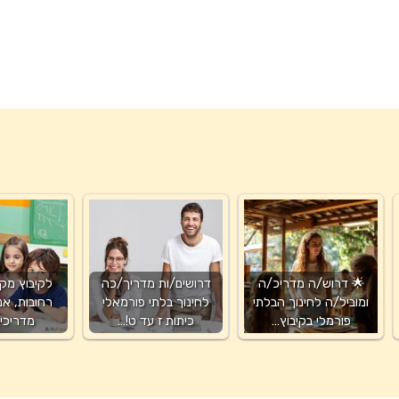
🌟 דרוש/ה מדריכ/ה
דרושים/ות מדריך/כה
לקיבוץ מקס
ומוביל/ה לחינוך הבלתי
לחינוך בלתי פורמאלי
רחובות, אנ
פורמלי בקיבוץ…
כיתות ז עד ט!…
מדריכי