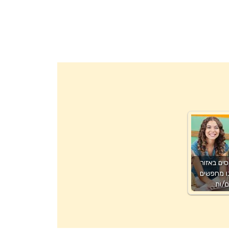
ים באזור
ו מחפשים
ם/ות…