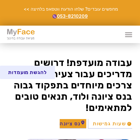
מחפשים עובדים? שלחו הודעת ווטסאפ בלחיצה >>
053-8210209
עבודה מועדפת! דרושים
מדריכים עבור צעירים עם
להגשת מועמדות
צרכים מיוחדים בתפקוד גבוה
בנס ציונה ולוד, תנאים טובים
למתאימים!
שעות גמישות
נס ציונה