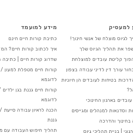
 למעסיק
מידע למועמד
 לגיוס מוצלח של אנשי חינוך!
כתיבת קורות חיים חינם
פר את תהליך הגיוס שלך
איך לכתוב קורות חיים? המ
פוך קליטת עובדים למוצלחת
שדרוג קורות חיים | כתיבה 
חור עורך דין לדיני עבודה בצפון
קורות חיים מטפלת למעון / 
לדוגמא
רכות בטיחות לעובדים הן חיוניות
ל?
קורות חיים גננת בגן ילדים /
לדוגמא
עובדים בארגון החינוכי
הכנה לראיון עבודה סייעת 
 וסדנאות למנהלים ומגייסים
גננת
בחינוך והדרכה
תהליך חיפוש העבודה עם מיי
גוני | בניית תהליכי גיוס