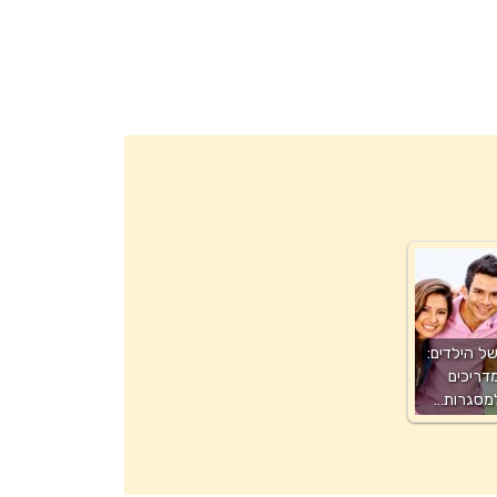
ל הילדים:
דריכים
למסגרות…