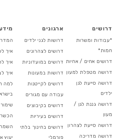
דרושים
ארגונים
מידע
*עבודות ומשרות
דרושות לגני ילדים
המדריך
חמות*
דרושים לצהרונים
איך לש
דרושים אחים / אחיות
דרושים במועדוניות
איך לה
דרושה מטפלת למעון
דרושות במעונות
איך לב
דרושה סייעת לגן
דרושים לקייטנות
למה הד
ילדים
בישרא
עבודה עם מגורים
דרושה גננת לגן /
שימור 
דרושים בקיבוצים
מעון
הכשרות
דרושים בעיריות
דרושה סייעת לצהרון
השמה 
דרושים בחינוך בלתי
דרושה מדריכה
פורמלי
יעוץ אר