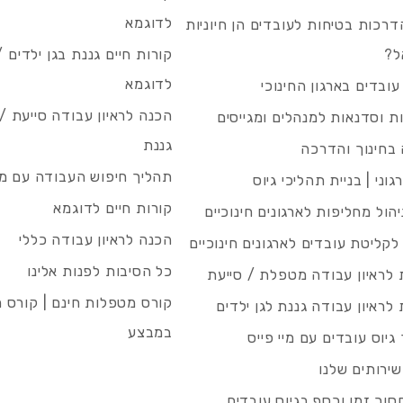
לדוגמא
רכות בטיחות לעובדים הן חיוניות
ל?
קורות חיים גננת בגן ילדים /
לדוגמא
עובדים בארגון החינוכי
הכנה לראיון עבודה סייעת 
 וסדנאות למנהלים ומגייסים
גננת
בחינוך והדרכה
תהליך חיפוש העבודה עם מיי
גוני | בניית תהליכי גיוס
קורות חיים לדוגמא
ניהול מחליפות לארגונים חינוכיים
הכנה לראיון עבודה כללי
 לקליטת עובדים לארגונים חינוכיים
כל הסיבות לפנות אלינו
לראיון עבודה מטפלת / סייעת
קורס מטפלות חינם | קורס 
לראיון עבודה גננת לגן ילדים
במבצע
גיוס עובדים עם מיי פייס
שירותים שלנו
סוך זמן וכסף בגיוס עובדים