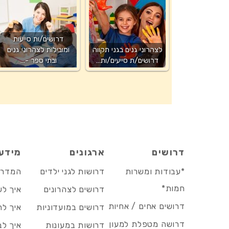
דרושים/ות סייעות
לצהרוני גנים בגני תקווה
ומובילות לצהרוני גנים
דרושים/ת סייעים/ות…
ובתי ספר -…
דרושים
ארגונים
מידע
*עבודות ומשרות
דרושות לגני ילדים
המדריך
חמות*
דרושים לצהרונים
איך לש
דרושים אחים / אחיות
דרושים במועדוניות
איך לה
דרושה מטפלת למעון
דרושות במעונות
איך לב