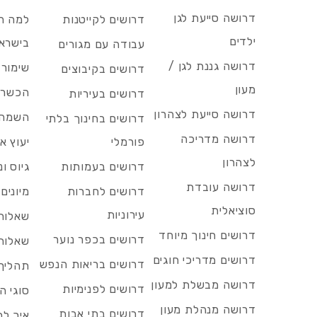
דרושה סייעת לגן
דרושים לקייטנות
למה הד
ילדים
בישרא
עבודה עם מגורים
דרושה גננת לגן /
שימור 
דרושים בקיבוצים
מעון
הכשרות
דרושים בעיריות
דרושה סייעת לצהרון
השמה 
דרושים בחינוך בלתי
דרושה מדריכה
פורמלי
יעוץ אר
לצהרון
דרושים בעמותות
גיוס ו
דרושה עובדת
דרושים לחברות
מיונים
סוציאלית
עירוניות
שאלות 
דרושים חינוך מיוחד
דרושים בכפר נוער
שאלות 
דרושים מדריכי חוגים
דרושים בריאות הנפש
תהליך 
דרושה מבשלת למעון
דרושים לפנימיות
סוגי ה
דרושה מנהלת מעון
דרושים בתי אבות
איך לח