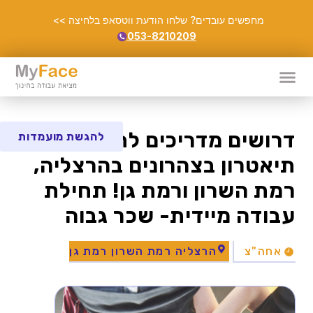
מחפשים עובדים? שלחו הודעת ווטסאפ בלחיצה >>
053-8210209
דרושים מדריכים לחוגי
להגשת מועמדות
תיאטרון בצהרונים בהרצליה,
רמת השרון ורמת גן! תחילת
עבודה מיידית- שכר גבוה
אחה"צ
הרצליה רמת השרון רמת גן