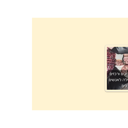
כים ורכזים
לה לאנשים
כים…