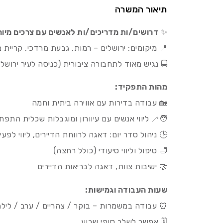
תיאור המשרה
✨
דרושים/ות מדריכים/ות לאנשים עם צרכים מיו
📍 מיקומים: ירושלים – רמות, גבעת מרדכי, קריית 
🚍 נגיש מאוד לתחבורה ציבורית (כניסה לעיר ירושלי
מהות התפקיד:
🏡 עבודה בדירות עם אווירה ביתית וחמה
🧑‍🦯 ליווי אנשים עם עיוורון ומוגבלות שכלית התפ
🕒 ניהול סדר יום: דאגה לרווחת הדיירים, ליווי לפעיל
🛁 טיפול וליווי סיעודי (כולל רחצה)
🤝 ישיבות צוות, דאגה לבריאות הדיירים
שעות העבודה וגמישות:
⏰ עבודה במשמרות – בוקר / צהריים / ערב / ליל
🗓️ אפשר לשלב סופי שבוע