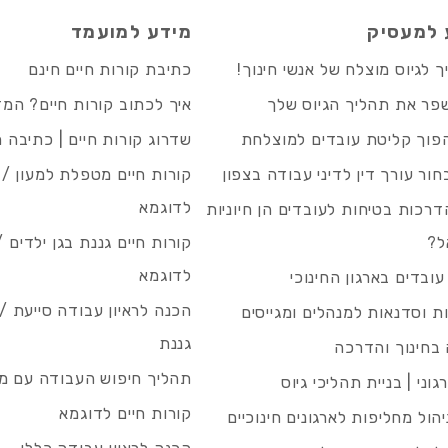
 למעסיק
מידע למועמד
 לגיוס מוצלח של אנשי חינוך!
כתיבת קורות חיים חינם
פר את תהליך הגיוס שלך
איך לכתוב קורות חיים? המ
פוך קליטת עובדים למוצלחת
שדרוג קורות חיים | כתיבה 
חור עורך דין לדיני עבודה בצפון
קורות חיים מטפלת למעון / 
לדוגמא
רכות בטיחות לעובדים הן חיוניות
ל?
קורות חיים גננת בגן ילדים /
לדוגמא
עובדים בארגון החינוכי
הכנה לראיון עבודה סייעת 
 וסדנאות למנהלים ומגייסים
גננת
בחינוך והדרכה
תהליך חיפוש העבודה עם מיי
גוני | בניית תהליכי גיוס
קורות חיים לדוגמא
ניהול מחליפות לארגונים חינוכיים