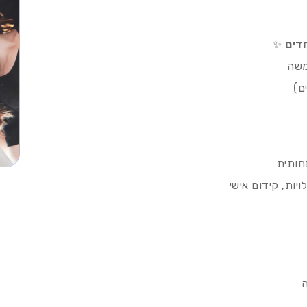
חדים
✨
משה
ם)
תחותית
ויות, קידום אישי
ה