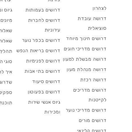
לצהרון
דרושים בעמותות
גיוס ו
דרושה עובדת
דרושים לחברות
מיונים
סוציאלית
עירוניות
שאלות 
דרושים חינוך מיוחד
דרושים בכפר נוער
שאלות 
דרושים מדריכי חוגים
דרושים בריאות הנפש
תהליך 
דרושה מבשלת למעון
דרושים לפנימיות
סוגי ה
דרושה מנהלת מעון
דרושים בתי אבות
איך לח
דרושה רכזת
דרושים סיעוד
שדרוג 
דרושים מדריכים
דרושים בפעוטון
ספקים 
לקייטנות
גיוס אנשי שירות
תוכנת 
דרושים מדריכי נוער
ומכירות
דרושים מורים
דרושים קלינאי