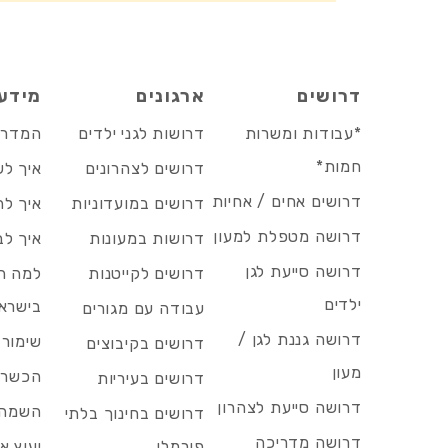
דרושים
ארגונים
מידע
*עבודות ומשרות
דרושות לגני ילדים
המדריך
חמות*
דרושים לצהרונים
איך לש
דרושים אחים / אחיות
דרושים במועדוניות
איך לה
דרושה מטפלת למעון
דרושות במעונות
איך לב
דרושה סייעת לגן
דרושים לקייטנות
למה הד
ילדים
בישרא
עבודה עם מגורים
דרושה גננת לגן /
שימור 
דרושים בקיבוצים
מעון
הכשרות
דרושים בעיריות
דרושה סייעת לצהרון
השמה 
דרושים בחינוך בלתי
דרושה מדריכה
פורמלי
יעוץ אר