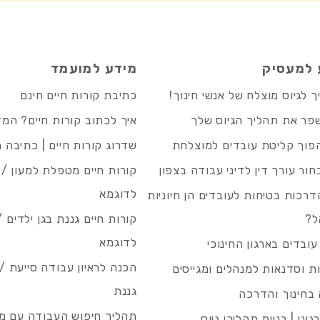
 למעסיק
מידע למועמד
 לגיוס מוצלח של אנשי חינוך!
כתיבת קורות חיים חינם
פר את תהליך הגיוס שלך
איך לכתוב קורות חיים? המ
פוך קליטת עובדים למוצלחת
שדרוג קורות חיים | כתיבה 
חור עורך דין לדיני עבודה בצפון
קורות חיים מטפלת למעון / 
לדוגמא
רכות בטיחות לעובדים הן חיוניות
ל?
קורות חיים גננת בגן ילדים /
לדוגמא
עובדים בארגון החינוכי
הכנה לראיון עבודה סייעת 
 וסדנאות למנהלים ומגייסים
גננת
בחינוך והדרכה
תהליך חיפוש העבודה עם מיי
גוני | בניית תהליכי גיוס