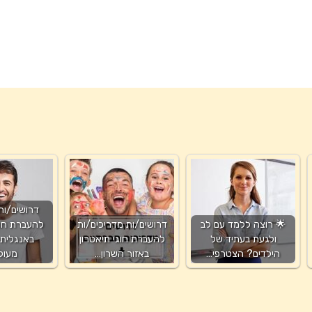
דרושים/ות
🌟 רוצה ללמד עם לב
דרושים/ות מדריכים/ות
להעברת חו
ולגעת בעתיד של
להעברת חוגי תיאטרון
באנגלית-
הילדים? הצטרפי…
באזור השרון…
מעולי