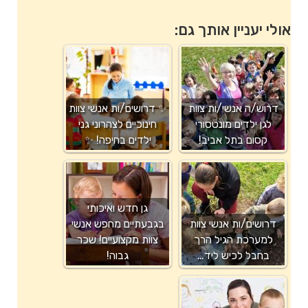
אולי יעניין אותך גם:
דרוש/ה אנשי/ות צוות
✨ דרושים/ות אנשי צוות
לגן ילדים מונטסורי
חינוכיים לצהרוני גני
קסום בתל אביב!
ילדים בחיפה! ✨
גן חדש ואיכותי
דרושים/ות אנשי צוות
בגבעתיים מחפש אנשי
למערכת הגיל הרך
צוות מקצועיים! שכר
בחבל לכיש ליד…
גבוה!