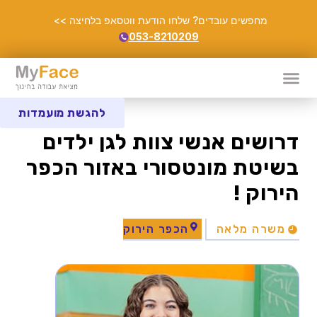
מחפשים עובדים? שלחו הודעת ווטסאפ בלחיצה >>
053-8210209
להגשת מועמדות
דרושים אנשי צוות לגן ילדים
בשיטת מונטסורי באזור הכפר
הירוק !
משרה מלאה
הכפר הירוק