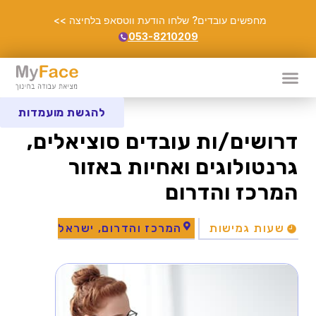
מחפשים עובדים? שלחו הודעת ווטסאפ בלחיצה >>
053-8210209
להגשת מועמדות
דרושים/ות עובדים סוציאלים,
גרנטולוגים ואחיות באזור
המרכז והדרום
שעות גמישות
המרכז והדרום, ישראל